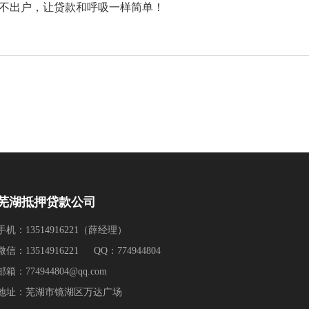
不出户，让贷款和呼吸一样简单！
芜湖抵押贷款公司
手机：13514916221（薛经理）
微信：13514916221 QQ：774944804
邮箱：774944804@qq.com
地址：芜湖市镜湖区万达广场