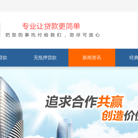
贷款
无抵押贷款
新闻资讯
经
房抵押
房抵押
车抵押
抵押
按揭房贷款
公积金贷款
保单贷款
车辆贷款
公司税贷
法人贷款
装修贷款
社保贷
公司新闻
贷款知识
客户案例
常见问题
案