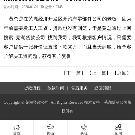
发布时间：2020-01-21 | 浏览量：2345
黄总是在芜湖经济开发区开汽车零部件公司的老板，因为
年前需要发工人工资，货款也没有回笼，于是黄总通过上网
搜索“芜湖贷款公司”找到我司，我司根据客户情况，只需要
客户提供一张身份证直接下款30万，而且当天到账，给予客
户解决工资问题，获得客户赞誉
【
下一篇
】 【
上一篇
】 【
返回
】
贷款流程
|
放款时间
|
售后服务
|
返回顶部
Copyright © 芜湖贷款公司 All Rights Reserved 技术支持：芜湖贷款公司版
权所有




首页
咨询
热线
地图