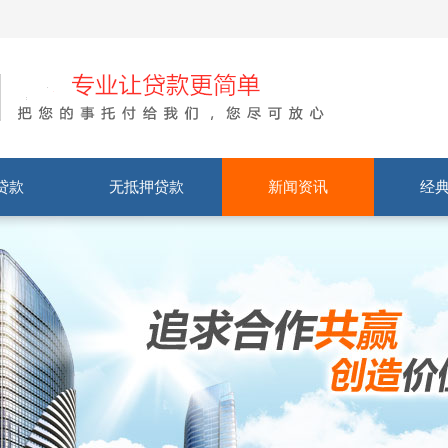
贷款
无抵押贷款
新闻资讯
经
房抵押
房抵押
车抵押
抵押
按揭房贷款
公积金贷款
保单贷款
车辆贷款
公司税贷
法人贷款
装修贷款
社保贷
公司新闻
贷款知识
客户案例
常见问题
案