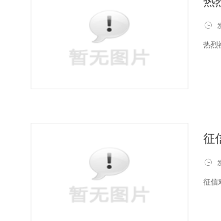
热

热烈
征

征信